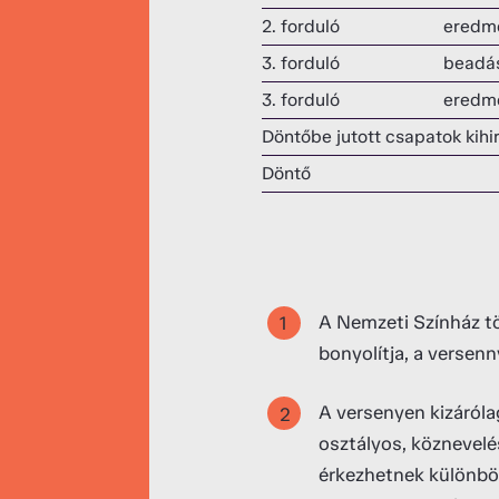
2. forduló
eredm
3. forduló
beadá
3. forduló
eredm
Döntőbe jutott csapatok kihi
Döntő
A Nemzeti Színház tö
bonyolítja, a versen
A versenyen kizáróla
osztályos, köznevelés
érkezhetnek különbö