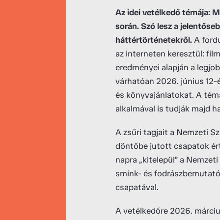
Az idei vetélkedő témája: 
során. Szó lesz a jelentőse
háttértörténetekről.
A ford
az interneten keresztül: fi
eredményei alapján a legjob
várhatóan 2026. június 12-
és könyvajánlatokat. A téma
alkalmával is tudják majd 
A zsűri tagjait a Nemzeti S
döntőbe jutott csapatok ér
napra „kitelepül” a Nemzeti
smink- és fodrászbemutatóv
csapatával.
A vetélkedőre 2026. március