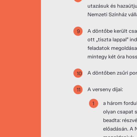
utazásuk és hazaútju
Nemzeti Színház válla
A döntőbe került cs
ott „tiszta lappal” 
feladatok megoldása
mintegy két óra hos
A döntőben zsűri pon
A verseny díjai:
a három fordul
olyan csapat 
beadta: részv
előadásán. A 