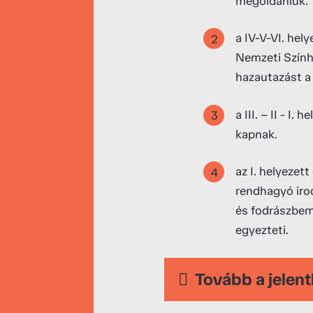
megoldaniuk.
a IV-V-VI. hel
Nemzeti Szính
hazautazást a
a III. – II - 
kapnak.
az I. helyezet
rendhagyó irod
és fodrászbemu
egyezteti.
Tovább a jelent