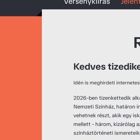
Versenykiírás
Jelen
Kedves tizedike
Idén is meghirdeti internete
2026-ben tizenkettedik alka
Nemzeti Színház, határon i
vehetnek részt, akik egy is
mellett - három, kizárólag 
színháztörténeti ismereteik