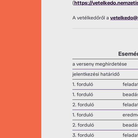
(
https://vetelkedo.nemzeti
A vetélkedőről a
vetelkedo@
Esemé
a verseny meghirdetése
jelentkezési határidő
1. forduló
feladat
1. forduló
beadá
2. forduló
feladat
1. forduló
eredm
2. forduló
beadá
3. forduló
feladat