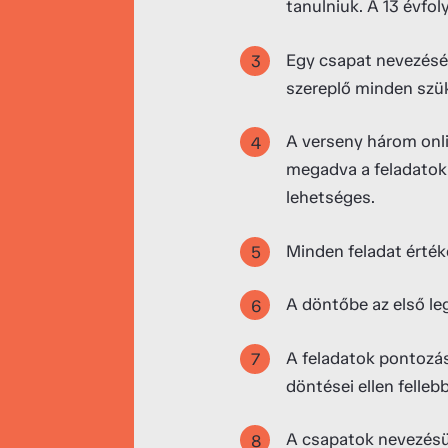
tanulniuk. A 13 évfol
Egy csapat nevezésén
szereplő minden szük
A verseny három onlin
megadva a feladatok 
lehetséges.
Minden feladat érték
A döntőbe az első le
A feladatok pontozásá
döntései ellen felle
A csapatok nevezésü