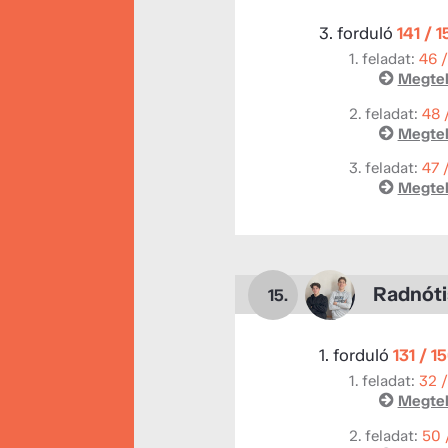
3. forduló
141 / 
1. feladat:
46 
Megtek
2. feladat:
48 
Megtek
3. feladat:
47 
Megtek
Radnóti
15.
1. forduló
131 / 1
1. feladat:
32 
Megtek
2. feladat:
50 