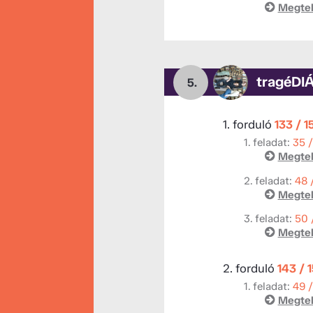
Megtek
tragéDI
5.
1. forduló
133 / 1
1. feladat:
35 
Megtek
2. feladat:
48 
Megtek
3. feladat:
50 
Megtek
2. forduló
143 / 
1. feladat:
49 
Megtek