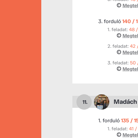
Megtek
3. forduló
140 / 
1. feladat:
48 
Megtek
2. feladat:
42 
Megtek
3. feladat:
50 
Megtek
Madách 
11.
1. forduló
135 / 1
1. feladat:
41 /
Megtek