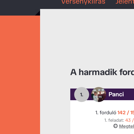
Versenykiírás
Jelen
A harmadik for
Panci
1.
1. forduló
142 / 
1. feladat:
43 
Megtek