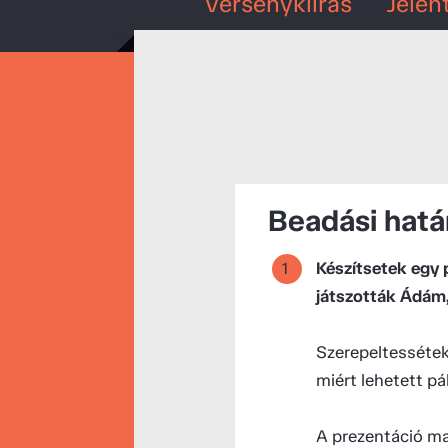
Versenykiírás
Jelen
Beadási határi
Készítsetek egy 
játszották Ádám,
Szerepeltessétek 
miért lehetett pá
A prezentáció max