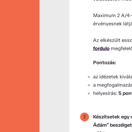
Maximum 2 A/4-es
érvényesnek látj
Az elkészült essz
fordulo
megfelelő
Pontozás:
az idézetek kivál
a megfogalmazás
helyesírás:
5 pon
Készítsetek egy 
Ádám” beszélget 