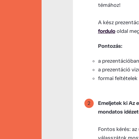
témához!
A kész prezentáci
fordulo
oldal meg
Pontozás:
a prezentációban
a prezentáció viz
formai feltételek
Emeljetek ki Az 
mondatos idézete
Fontos kérés: az
válasszátok mos