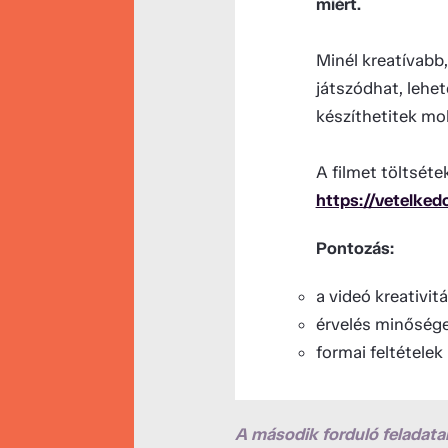
miért.
Minél kreatívabb
játszódhat, lehet
készíthetitek mob
A filmet töltsétek
https://vetelked
Pontozás:
a videó kreativit
érvelés minőség
formai feltételek
A második forduló feladatai