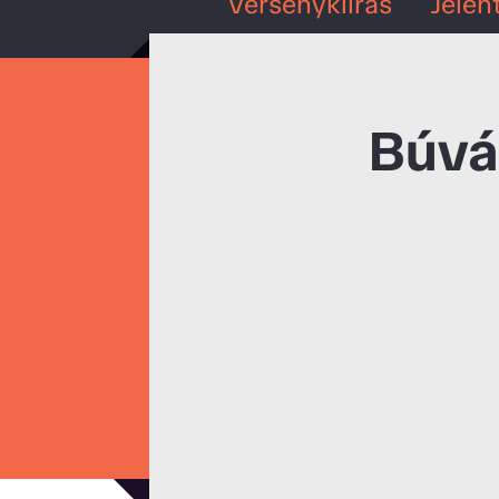
Versenykiírás
Jelen
Búvá