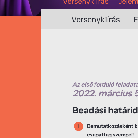
Versenykiírás
Jelen
Versenykiírás
E
Az első forduló feladata
2022. március 
Beadási határid
Bemutatkozásként kés
csapattag szerepel!