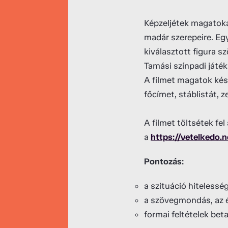
Képzeljétek magatokat
madár szerepeire. Eg
kiválasztott figura s
Tamási színpadi játék
A filmet magatok kész
főcímet, stáblistát, z
A filmet töltsétek fel
a
https://vetelkedo.
Pontozás:
a szituáció hitelesség
a szövegmondás, az 
formai feltételek bet