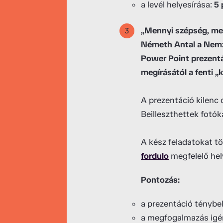
a levél helyesírása:
5 
„Mennyi szépség, men
Németh Antal a Nemz
Power Point prezent
megírásától a fenti 
A prezentáció kilenc 
Beilleszthettek fotók
A kész feladatokat tö
fordulo
megfelelő hel
Pontozás:
a prezentáció ténybe
a megfogalmazás ig