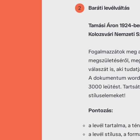
Baráti levélváltás
Tamási Áron 1924-ben
Kolozsvári Nemzeti S
Fogalmazzátok meg a 
megszületéséről, mege
válaszát is, aki tudat
A dokumentum word fo
3000 leütést. Tartsát
stíluselemeket!
Pontozás:
a levél tartalma, a 
a levél stílusa, a for