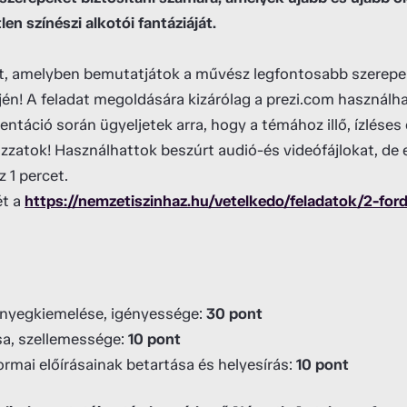
en színészi alkotói fantáziáját.
it, amelyben bemutatjátok a művész legfontosabb szerep
én! A feladat megoldására kizárólag a prezi.com használha
zentáció során ügyeljetek arra, hogy a témához illő, ízléses
zzatok! Használhattok beszúrt audió-és videófájlokat, d
 1 percet.
ét a
https://nemzetiszinhaz.hu/vetelkedo/feladatok/2-for
 lényegkiemelése, igényessége:
30 pont
ása, szellemessége:
10 pont
mai előírásainak betartása és helyesírás:
10 pont