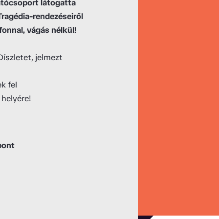
tócsoport látogatta
ragédia-rendezéseiről
fonnal, vágás nélkül!
íszletet, jelmezt
k fel
 helyére!
pont