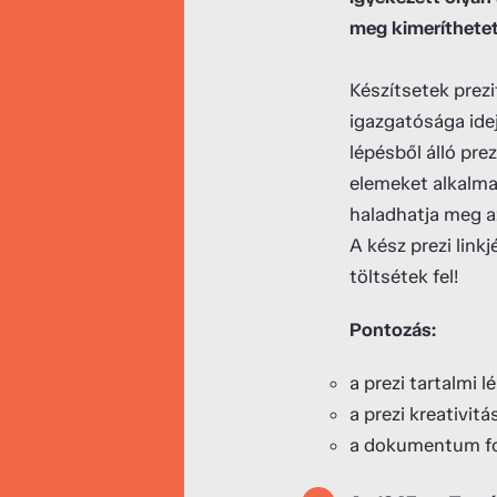
meg kimeríthetetl
Készítsetek prez
igazgatósága idej
lépésből álló pre
elemeket alkalma
haladhatja meg az
A kész prezi linkj
töltsétek fel!
Pontozás:
a prezi tartalmi
a prezi kreativit
a dokumentum for