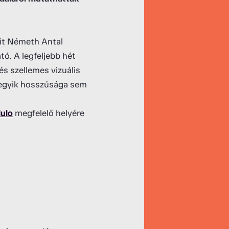
eit Németh Antal
tó. A legfeljebb hét
 és szellemes vizuális
e egyik hosszúsága sem
dulo
megfelelő helyére