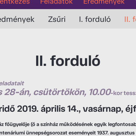
lentkezés
Feladatok
Eredmények
edmények
Zsűri
I. forduló
II.
II. forduló
eladatait
s 28-án, csütörtökön, 10.00
-kor tes
dő 2019. április 14., vasárnap, éjf
z főügyelője (ő a színház működésének egyik legfontosa
entenáriumi ünnepségsorozat eseményeit 1937. augusztus 