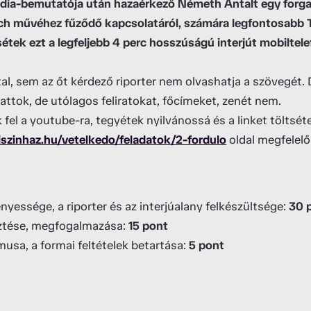
dia-bemutatója után hazaérkező Németh Antalt egy forga
h művéhez fűződő kapcsolatáról, számára legfontosabb T
étek ezt a legfeljebb 4 perc hosszúságú interjút mobiltele
, sem az őt kérdező riporter nem olvashatja a szövegét. D
attok, de utólagos feliratokat, főcímeket, zenét nem.
k fel a youtube-ra, tegyétek nyilvánossá és a linket töltséte
iszinhaz.hu/vetelkedo/feladatok/2-fordulo
oldal megfelelő
gényessége, a riporter és az interjúalany felkészültsége:
30 
sztése, megfogalmazása:
15 pont
musa, a formai feltételek betartása:
5 pont