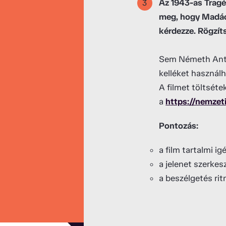
Az 1943-as Tragé
meg, hogy Madác
kérdezze. Rögzíts
Sem Németh Antal
kelléket használh
A filmet töltséte
a
https://nemzet
Pontozás:
a film tartalmi i
a jelenet szerke
a beszélgetés rit