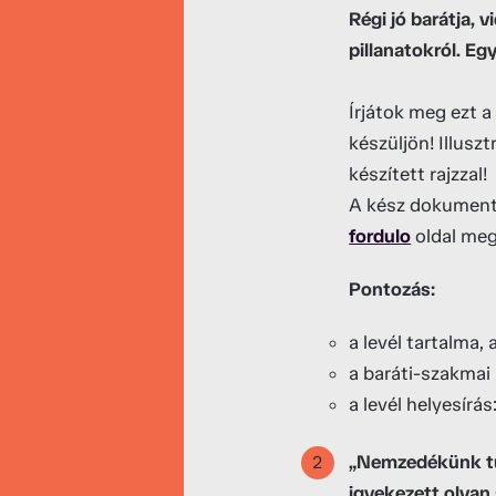
Régi jó barátja,
pillanatokról. Eg
Írjátok meg ezt 
készüljön! Illusz
készített rajzzal!
A kész dokument
fordulo
oldal meg
Pontozás:
a levél tartalma
a baráti-szakmai 
a levél helyesírás
„Nemzedékünk tün
igyekezett olyan