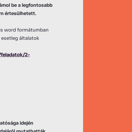
zámol be a legfontosabb
em értesülhetett.
n és word formátumban
 esetleg általatok
/feladatok/2-
gatósága idején
ldaláról mutathatták