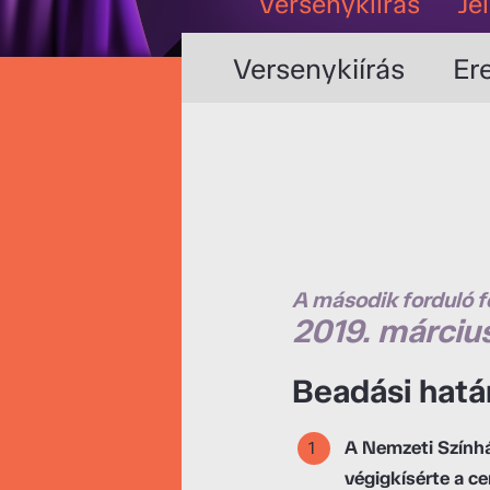
Versenykiírás
Je
Versenykiírás
Er
A második forduló f
2019. márciu
Beadási határi
A Nemzeti Színhá
végigkísérte a c