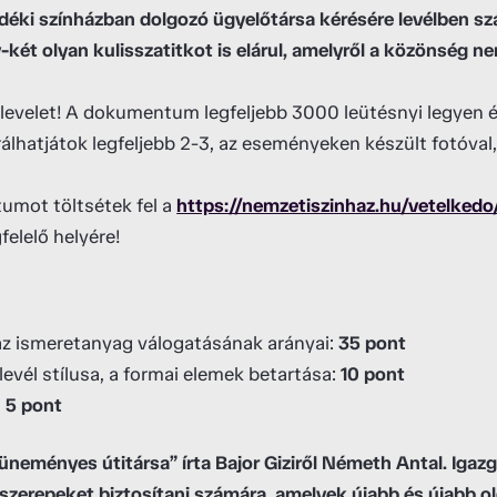
 vidéki színházban dolgozó ügyelőtársa kérésére levélben s
y-két olyan kulisszatitkot is elárul, amelyről a közönség n
a levelet! A dokumentum legfeljebb 3000 leütésnyi legye
trálhatjátok legfeljebb 2-3, az eseményeken készült fotóval,
umot töltsétek fel a
https://nemzetiszinhaz.hu/vetelkedo
felelő helyére!
, az ismeretanyag válogatásának arányai:
35 pont
levél stílusa, a formai elemek betartása:
10 pont
:
5 pont
eményes útitársa” írta Bajor Giziről Németh Antal. Igaz
 szerepeket biztosítani számára, amelyek újabb és újabb o