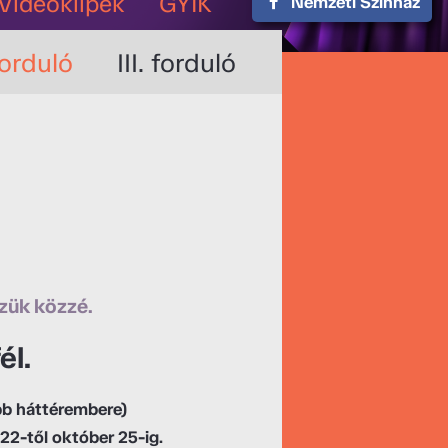
Videoklipek
GYIK
Nemzeti Színház
 forduló
III. forduló
szük közzé.
él.
bb háttérembere)
22-től október 25-ig.