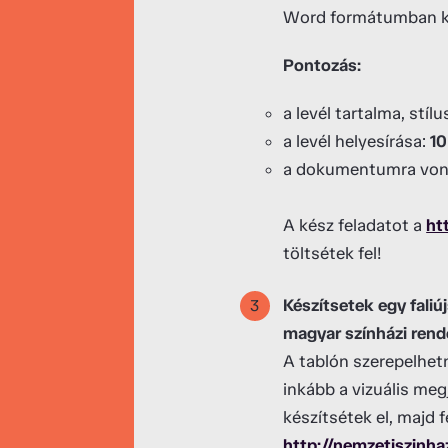
Word formátumban k
Pontozás:
a levél tartalma, stíl
a levél helyesírása:
10
a dokumentumra vona
A kész feladatot a
ht
töltsétek fel!
Készítsetek egy faliú
magyar színházi rend
A tablón szerepelhetn
inkább a vizuális meg
készítsétek el, majd 
http://nemzetiszinha