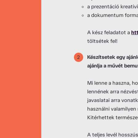
a prezentáció kreativ
a dokumentum formai 
A kész feladatot a
ht
töltsétek fel!
Készítsetek egy aján
ajánlja a művét bemu
Mi lenne a haszna, ho
lennének arra nézvés
javaslatai arra vonat
használni valamilyen
Kitérhettek természet
A teljes levél hossz