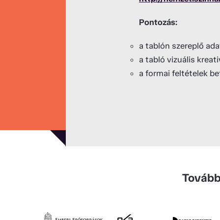
Pontozás:
a tablón szereplő ad
a tabló vizuális krea
a formai feltételek b
Tovább