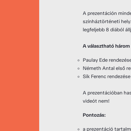
A prezentáción minde
színháztörténeti hel
legfeljebb 8 diából á
A választható három
Paulay Ede rendezés
Németh Antal első r
Sík Ferenc rendezése
A prezentációban hasz
videót nem!
Pontozás:
a prezentáció tartal