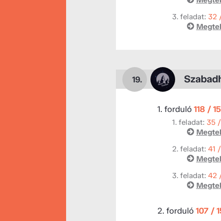
3. feladat:
32 
Megtek
Szabad
19.
1. forduló
118 / 1
1. feladat:
35 
Megtek
2. feladat:
41 
Megtek
3. feladat:
42 
Megtek
2. forduló
107 / 