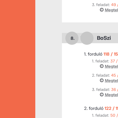
3. feladat:
49 
Megtek
BoSzi
8.
1. forduló
118 / 1
1. feladat:
37 /
Megtek
2. feladat:
45 
Megtek
3. feladat:
36 
Megtek
2. forduló
122 / 
1. feladat:
50 