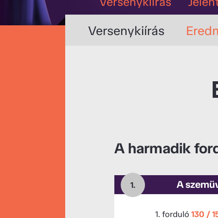
Versenykiírás
Jelen
Versenykiírás
Ered
A harmadik for
A szemüv
1.
1. forduló
130 / 