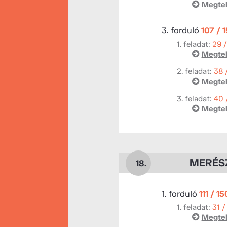
Megtek
3. forduló
107 / 
1. feladat:
29 
Megtek
2. feladat:
38 
Megtek
3. feladat:
40 
Megtek
MERÉS
18.
1. forduló
111 / 1
1. feladat:
31 /
Megtek