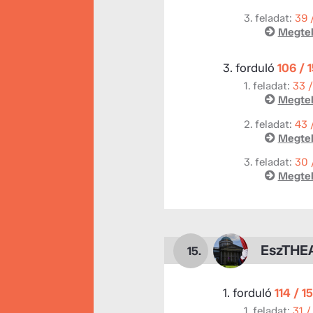
3. feladat:
39 
Megtek
3. forduló
106 / 
1. feladat:
33 
Megtek
2. feladat:
43 
Megtek
3. feladat:
30 
Megtek
EszTHE
15.
1. forduló
114 / 1
1. feladat:
31 /