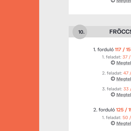
Megtek
FRÖCCS(
10.
1. forduló
117 / 1
1. feladat:
37 /
Megtek
2. feladat:
47 
Megtek
3. feladat:
33 
Megtek
2. forduló
125 / 
1. feladat:
50 
Megtek