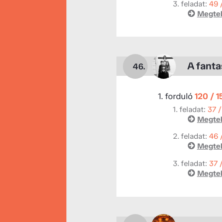
3. feladat:
49 
Megtek
A fanta
46.
1. forduló
120 / 
1. feladat:
37 /
Megtek
2. feladat:
46 
Megtek
3. feladat:
37 
Megtek