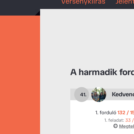
Versenykiírás
Jelen
A harmadik for
Kedven
41.
1. forduló
132 / 1
1. feladat:
33 
Megtek