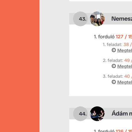
Nemes
43.
1. forduló
127 / 1
1. feladat:
38 
Megtek
2. feladat:
49 
Megtek
3. feladat:
40 
Megtek
Ádám n
44.
1. forduló
126 / 1