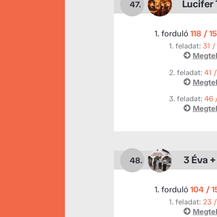
Lucifer
47.
1. forduló
118 / 1
1. feladat:
31 /
Megtek
2. feladat:
41 
Megtek
3. feladat:
46 
Megtek
3 Éva +
48.
1. forduló
104 / 
1. feladat:
23 
Megtek