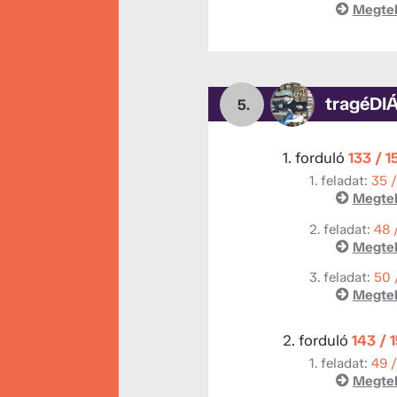
Megtek
tragéDI
5.
1. forduló
133 / 1
1. feladat:
35 
Megtek
2. feladat:
48 
Megtek
3. feladat:
50 
Megtek
2. forduló
143 / 
1. feladat:
49 
Megtek