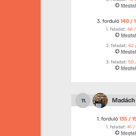
Megtek
3. forduló
140 / 
1. feladat:
48 
Megtek
2. feladat:
42 
Megtek
3. feladat:
50 
Megtek
Madách 
11.
1. forduló
135 / 1
1. feladat:
41 /
Megtek