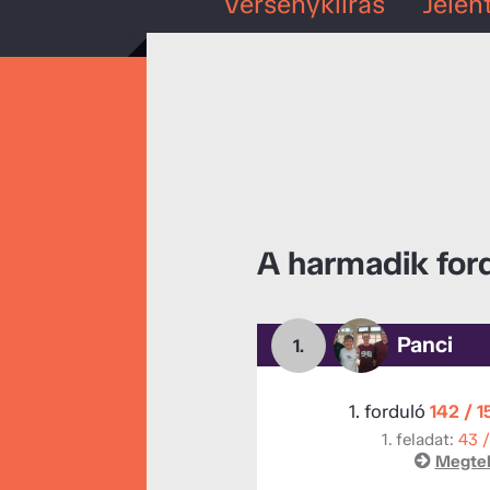
Versenykiírás
Jelen
A harmadik for
Panci
1.
1. forduló
142 / 
1. feladat:
43 
Megtek