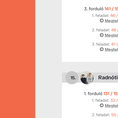
3. forduló
141 / 
1. feladat:
46 
Megtek
2. feladat:
48 
Megtek
3. feladat:
47 
Megtek
Radnóti
15.
1. forduló
131 / 1
1. feladat:
32 
Megtek
2. feladat:
50 