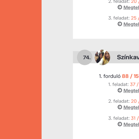
2. feladat:
20 
Megtek
3. feladat:
25 
Megtek
Színka
74.
1. forduló
88 / 1
1. feladat:
37 /
Megtek
2. feladat:
20 
Megtek
3. feladat:
31 
Megtek