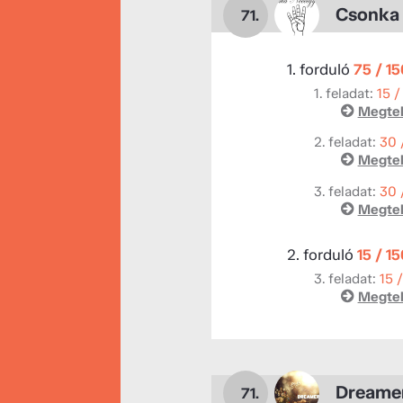
Csonka 
71.
1. forduló
75 / 1
1. feladat:
15 /
Megtek
2. feladat:
30 
Megtek
3. feladat:
30 
Megtek
2. forduló
15 / 1
3. feladat:
15 
Megtek
Dreame
71.