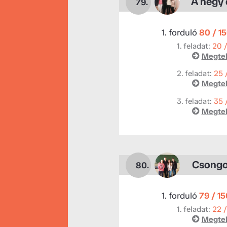
A négy 
79.
1. forduló
80 / 1
1. feladat:
20 
Megtek
2. feladat:
25 
Megtek
3. feladat:
35 
Megtek
Csongo
80.
1. forduló
79 / 1
1. feladat:
22 
Megtek