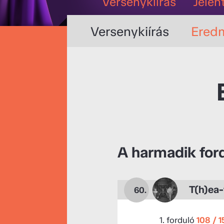
Versenykiírás
Jelen
Versenykiírás
Ered
A harmadik for
T(h)ea-
60.
1. forduló
108 / 