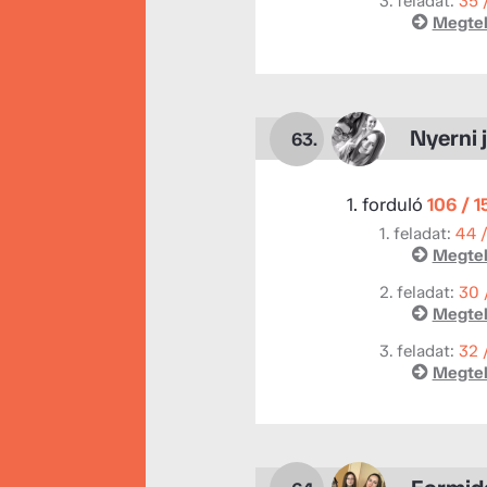
3. feladat:
35 
Megtek
Nyerni j
63.
1. forduló
106 / 
1. feladat:
44 
Megtek
2. feladat:
30 
Megtek
3. feladat:
32 
Megtek