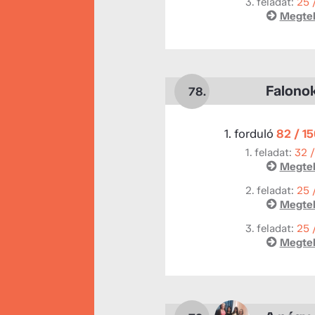
3. feladat:
25 
Megtek
Falono
78.
1. forduló
82 / 1
1. feladat:
32 
Megtek
2. feladat:
25 
Megtek
3. feladat:
25 
Megtek