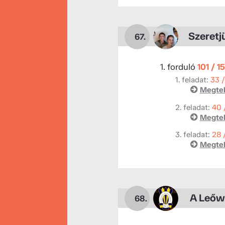
Szeretjü
67.
1. forduló
101 / 1
1. feladat:
33 
Megtek
2. feladat:
40 
Megtek
3. feladat:
28 
Megtek
A Leőw
68.