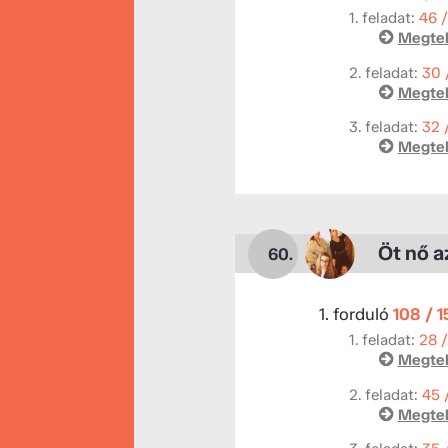
1. feladat:
46 
Megtek
2. feladat:
30 
Megtek
3. feladat:
32 
Megtek
Öt nő a
60.
1. forduló
108 / 
1. feladat:
28 
Megtek
2. feladat:
45 
Megtek