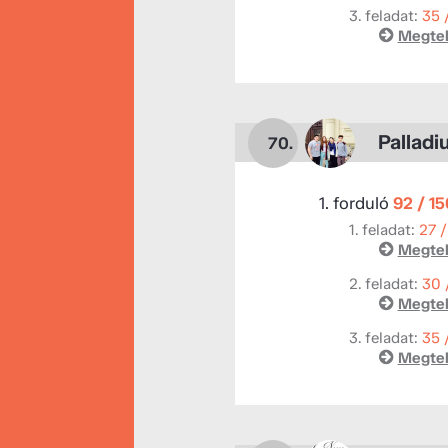
3. feladat:
35 
Megtek
Pallad
70.
1. forduló
92 / 1
1. feladat:
27 /
Megtek
2. feladat:
30 
Megtek
3. feladat:
35 
Megtek