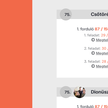
Csőtör
75.
1. forduló
87 / 1
1. feladat:
29 
Megtek
2. feladat:
30 
Megtek
3. feladat:
28 
Megtek
Dionüs
75.
1. forduló
87 / 1